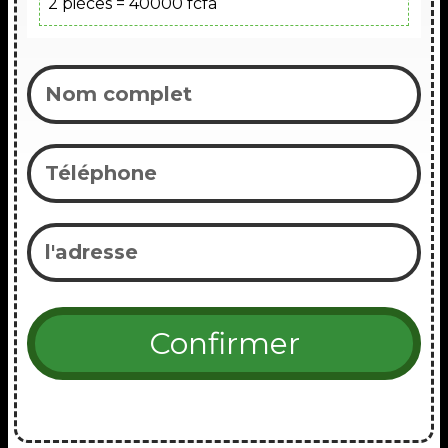
2 piéces = 40000 fcfa